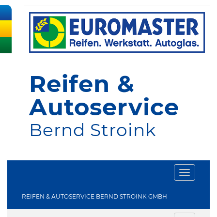
Reifen &
Autoservice
Bernd Stroink
Toggle
navigati
REIFEN & AUTOSERVICE BERND STROINK GMBH