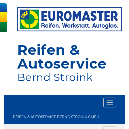
Reifen &
Autoservice
Bernd Stroink
Toggle
navigati
REIFEN & AUTOSERVICE BERND STROINK GMBH