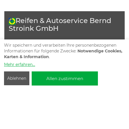
Reifen & Autoservice Bernd
Stroink GmbH
Wir speichern und verarbeiten Ihre personenbezogenen
Brägeler Forst 1
Informationen für folgende Zwecke:
Notwendige Cookies,
49393 Lohne
Karten & Information
.
Tel: 04442 739503
Mehr erfahren
...
Fax: 04442 739504
info​@reifen-stroink.de
Allen zustimmen
Ablehnen
Öffnungszeiten
Mo
-
Fr:
8:00
-
12:00
13:00
-
17:00