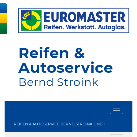
Reifen &
Autoservice
Bernd Stroink
Toggle
navigati
REIFEN & AUTOSERVICE BERND STROINK GMBH